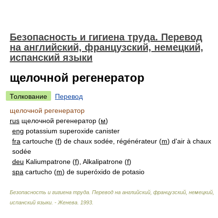
Безопасность и гигиена труда. Перевод
на английский, французский, немецкий,
испанский языки
щелочной регенератор
Толкование
Перевод
щелочной регенератор
rus
щелочной регенератор (
м
)
eng
potassium superoxide canister
fra
cartouche (
f
) de chaux sodée, régénérateur (
m
) d'air à chaux
sodée
deu
Kaliumpatrone (
f
), Alkalipatrone (
f
)
spa
cartucho (
m
) de superóxido de potasio
Безопасность и гигиена труда. Перевод на английский, французский, немецкий,
испанский языки. - Женева
.
1993
.