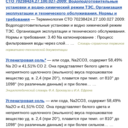
СТО 70238424.27.100.027-2009: Водоподготовительные
установки и водно-химический режим ТЭС. Организация
эксплуатации и технического обслуживания. Нормы и
требования
— Терминология СТО 70238424.27.100.027 2009:
Водоподготовительные установки и водно химический режим
ТЭС. Организация эксплуатации и технического обслуживания.
Нормы и требования: 3.40 Na катионирование : Процесс
фильтрования воды через слой… …
Словарь-справочник терминов
нормативно-технической документации
Угленатровая соль*
— или сода, Na2CO3, содержит 58,49%
Na 2O и 41,51% CO 2. Она представляет белого цвета и
неприятного щелочного (мыльного) вкуса порошковатое
вещество уд. в. 2,4 (при 20°), плавится при темп. от 810° до
1098° (по различным данным) и при более… …
Энциклопедический словарь Ф.А. Брокгауза и И.А. Ефрона
Угленатровая соль
— или сода, Na2CO3, содержит 58,49%
Na2O и 41,51% CO2. Она представляет белого цвета и
неприятного щелочного (мыльного) вкуса порошковатое
вещество уд. в. 2,4 (при 20°), плавится при темп. от 810° до
1098° (по различным данным) и при более сильном… …